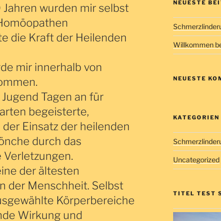
NEUESTE BE
0 Jahren wurden mir selbst
 Homöopathen
Schmerzlinderu
te die Kraft der Heilenden
Willkommen be
de mir innerhalb von
NEUESTE KO
nommen.
 Jugend Tagen an für
arten begeisterte,
KATEGORIEN
 der Einsatz der heilenden
önche durch das
Schmerzlinder
e Verletzungen.
Uncategorized
eine der ältesten
der Menschheit. Selbst
TITEL TEST 
usgewählte Körperbereiche
nde Wirkung und