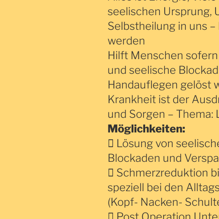
seelischen Ursprung, 
Selbstheilung in uns –
werden
Hilft Menschen sofern 
und seelische Blocka
Handauflegen gelöst 
Krankheit ist der Ausd
und Sorgen – Thema: 
Möglichkeiten:
 Lösung von seelisch
Blockaden und Versp
 Schmerzreduktion bis
speziell bei den Allt
(Kopf- Nacken- Schul
 Post Operation Unte