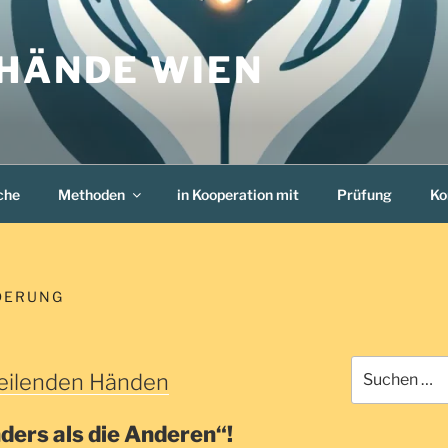
 HÄNDE WIEN
che
Methoden
in Kooperation mit
Prüfung
Ko
DERUNG
Suche
eilenden Händen
nach:
ders als die Anderen“!