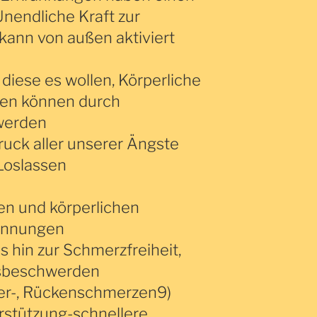
Unendliche Kraft zur
 kann von außen aktiviert
diese es wollen, Körperliche
den können durch
werden
ruck aller unserer Ängste
Loslassen
en und körperlichen
annungen
 hin zur Schmerzfreiheit,
agsbeschwerden
ter-, Rückenschmerzen9)
rstützung-schnellere