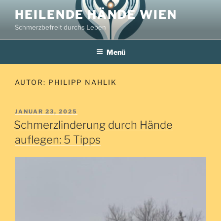
Zum
HEILENDE HÄNDE WIEN
Inhalt
Schmerzbefreit durchs Leben
springen
Menü
AUTOR:
PHILIPP NAHLIK
VERÖFFENTLICHT
JANUAR 23, 2025
AM
Schmerzlinderung durch Hände
auflegen: 5 Tipps