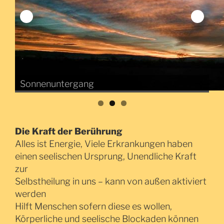
Sonnenuntergang
aqarium
Die Kraft der Berührung
Alles ist Energie, Viele Erkrankungen haben
einen seelischen Ursprung, Unendliche Kraft
zur
Selbstheilung in uns – kann von außen aktiviert
werden
Hilft Menschen sofern diese es wollen,
Körperliche und seelische Blockaden können